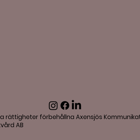
la rättigheter förbehållna Axensjös Kommunika
kvård AB