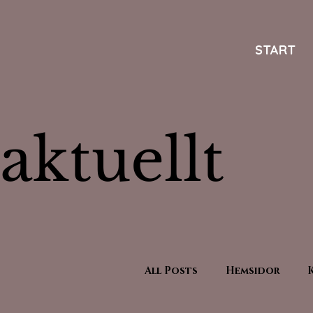
START
aktuellt
All Posts
Hemsidor